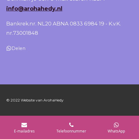
info@arohahedy.nl
Bankrek.nr. NL20 ABNA 0833 6984 19 - K.v.K.
nr.73001848
Delen
© 2022 Website van ArohaHedy
E-mailadres
Telefoonnummer
WhatsApp