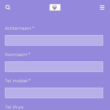
Ga
direct
naar
de
Achternaam *
hoofdinhoud
Voornaam *
Tel. mobiel *
Tel. thuis